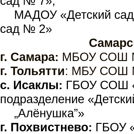
сад № 7»,
МАДОУ «Детский сад
сад № 2»
Самарс
г.
Самара:
МБОУ СОШ 
г.
Тольятти
: МБУ СОШ
с. Исаклы:
ГБОУ СОШ «
подразделение «Детски
„Алёнушка”»
г. Похвистнево:
ГБОУ «