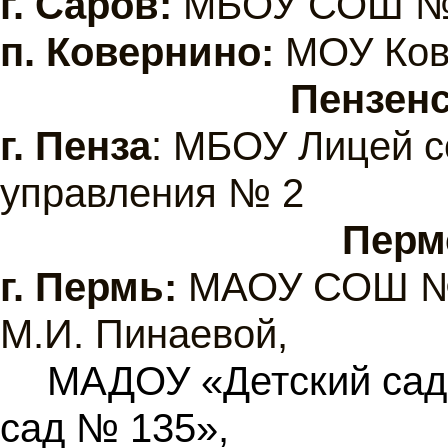
г.
Саров:
МБОУ СОШ №
п. Ковернино:
МОУ Ков
Пензенс
г. Пенза
: МБОУ Лицей с
управления № 2
Перм
г.
Пермь:
МАОУ СОШ №1
М.И. Пинаевой,
МАДОУ «Детский сад
сад № 135»,