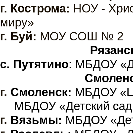
г.
Кострома:
НОУ - Хрис
миру»
г. Буй:
МОУ СОШ № 2
Рязанс
с. Путятино
: МБДОУ «Д
Смолен
г.
Смоленск:
МБДОУ «ЦР
МБДОУ «Детский сад
г.
Вязьмы:
МБДОУ «Дет