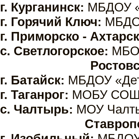
г. Курганинск:
МБДОУ «
г. Горячий Ключ:
МБДОО
г. Приморско - Ахтарск
с. Светлогорское:
МБО
Ростовс
г. Батайск:
МБДОУ «Дет
г. Таганрог:
МОБУ СОШ
с. Чалтырь:
МОУ Чалт
Ставроп
г. Изобильный:
МБДОУ 