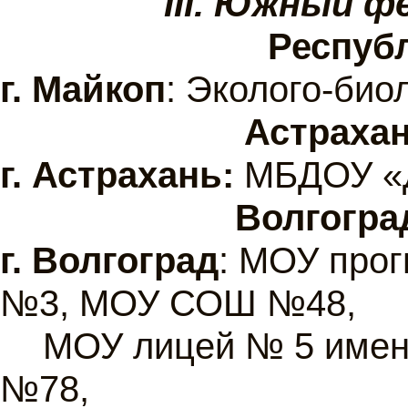
III. Южный ф
Респуб
г.
Майкоп
: Эколого-био
Астраха
г.
Астрахань:
МБДОУ «Д
Волгогра
г.
Волгоград
: МОУ про
№3, МОУ СОШ №48,
МОУ лицей № 5 имен
№78,