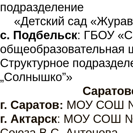
подразделение
«Детский сад «Жура
с. Подбельск
: ГБОУ «
общеобразовательная 
Структурное подраздел
„Солнышко”»
Саратов
г.
Саратов:
МОУ СОШ №
г.
Актарск
: МОУ СОШ № 
Союза В.С. Антонова