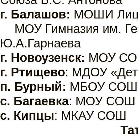
г.
Балашов:
МОШИ Лице
МОУ Гимназия им. Ге
Ю.А.Гарнаева
г.
Новоузенск:
МОУ СО
г.
Ртищево
: МДОУ «Дет
п. Бурный:
МБОУ СОШ
с. Багаевка
: МОУ СОШ
с. Кипцы
: МКАУ СОШ
Та