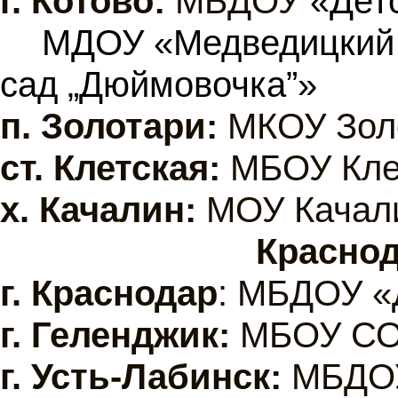
г. Котово
:
МБДОУ
«Дет
МДОУ «Медведицкий 
сад „Дюймовочка”»
п. Золотари:
МКОУ Зол
ст. Клетская:
МБОУ Кле
х. Качалин:
МОУ Качал
Краснод
г. Краснодар
: МБДОУ «
г.
Геленджик:
МБОУ С
г. Усть-Лабинск:
МБДОУ