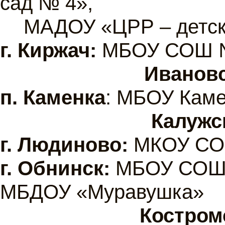
сад № 4»,
МАДОУ «ЦРР – детск
г.
Киржач:
МБОУ СОШ 
Ивановс
п. Каменка
: МБОУ Кам
Калужс
г.
Людиново:
МКОУ СО
г.
Обнинск:
МБОУ СОШ 
МБДОУ «Муравушка»
Костром