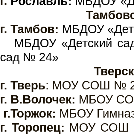
г.
Рославль:
МБДОУ «Де
Тамбов
г. Тамбов:
МБДОУ «Детс
МБДОУ «Детский са
сад № 24»
Тверск
г.
Тверь
: МОУ СОШ № 2
г.
В.Волочек:
МБОУ СО
г.
Торжок:
МБОУ Гимна
г.
Торопец:
МОУ СОШ