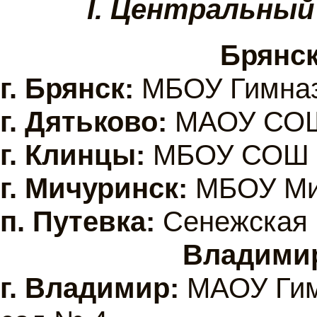
I. Центральный
Брянск
г.
Брянск:
МБОУ Гимна
г.
Дятьково:
МАОУ СО
г.
Клинцы:
МБОУ СОШ 
г.
Мичуринск:
МБОУ Ми
п. Путевка:
Сенежская
Владимир
г.
Владимир:
МАОУ Гим