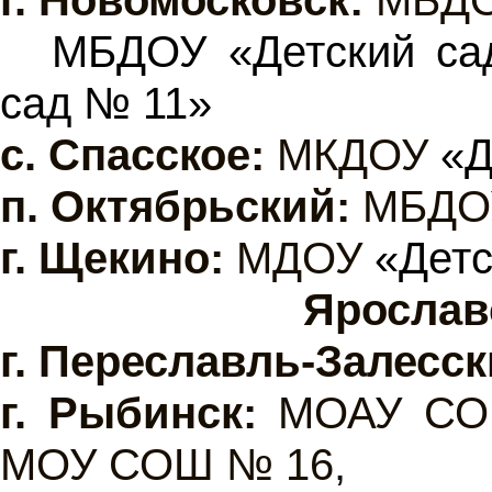
МБДОУ «Детский са
сад № 11»
с. Спасское:
МКДОУ
«Д
п. Октябрьский:
МБД
г.
Щекино:
МДОУ
«Детс
Ярослав
г.
Переславль-Залесск
г.
Рыбинск:
МОАУ СО
МОУ СОШ № 16,