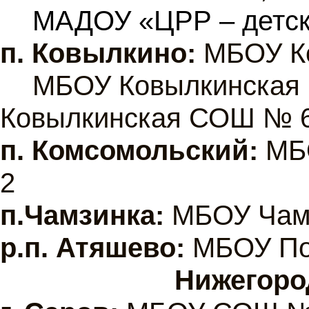
МАДОУ «ЦРР – детск
п. Ковылкино:
МБОУ Ко
МБОУ Ковылкинская
Ковылкинская СОШ № 
п. Комсомольский:
МБО
2
п.Чамзинка:
МБОУ Чам
р.п. Атяшево:
МБОУ По
Нижегоро