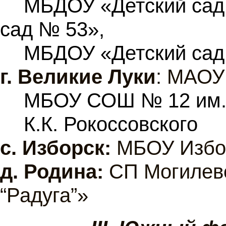
МБДОУ «Детский сад
сад № 53»,
МБДОУ «Детский сад
г.
Великие Луки
: МАОУ
МБОУ СОШ № 12 им. 
К.К. Рокоссовского
с. Изборск:
МБОУ Избор
д. Родина:
СП Могилевс
“Радуга”»