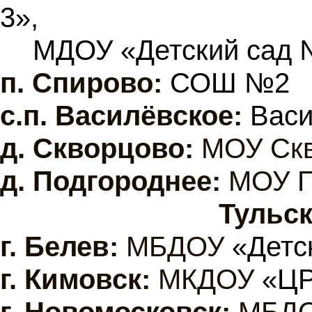
3»,
МДОУ «Детский сад 
п. Спирово:
СОШ №2
с.п. Василёвское:
Васи
д. Скворцово:
МОУ Скв
д. Подгороднее:
МОУ П
Тульск
г.
Белев:
МБДОУ
«Детс
г.
Кимовск:
МКДОУ
«ЦР
г.
Новомосковск:
МБД