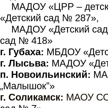
МАДОУ «ЦРР – детс
«Детский сад № 287»,
МАДОУ «Детский сад
сад № 418»
г. Губаха:
МБДОУ «Детс
г. Лысьва:
МАДОУ «Дет
п. Новоильинский:
МАД
„Малышок”»
г.
Соликамск:
МАОУ СО