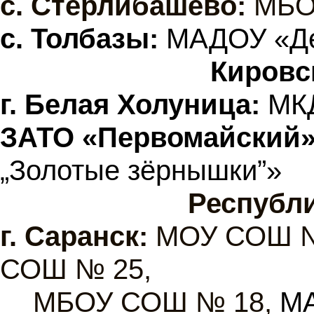
с. Стерлибашево:
МБО
с. Толбазы:
МАДОУ «Де
Кировс
г. Белая Холуница:
МКД
ЗАТО «Первомайский»
„Золотые зёрнышки”»
Республ
г.
Саранск:
МОУ СОШ №
СОШ № 25,
МБОУ СОШ № 18,
МА