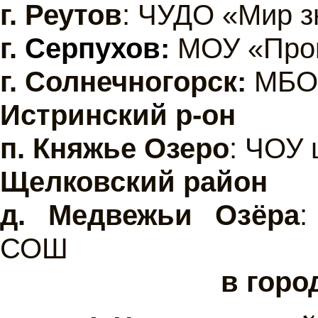
г.
Реутов
: ЧУДО «Мир з
г.
Серпухов:
МОУ «Прог
г.
Солнечногорск:
МБОУ
Истринский р-он
п. Княжье Озеро
: ЧОУ
Щелковский район
д. Медвежьи Озёра
:
СОШ
в горо