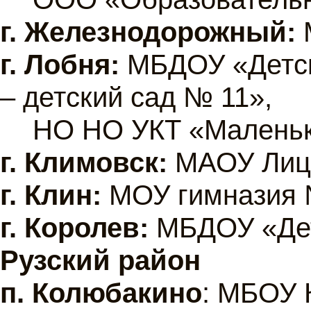
г. Железнодорожный:
г. Лобня:
МБДОУ «Детс
– детский сад № 11»,
НО НО УКТ «Маленьк
г. Климовск:
МАОУ Л
и
г. Клин:
МОУ гимназия 
г. Королев:
МБДОУ «Дет
Рузский район
п. Колюбакино
: МБОУ