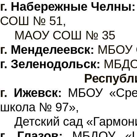
г.
Набережные Челны:
СОШ № 51,
МАОУ СОШ № 35
г.
Менделеевск:
МБОУ
г. Зеленодольск:
МБДО
Республ
г.
Ижевск:
МБОУ «Сред
школа № 97»,
Детский сад «Гармон
г. Глазов:
МБДОУ «Це