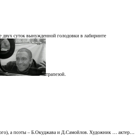
сле двух суток вынужденной голодовки в лабиринте
трапезой.
ского), а поэты – Б.Окуджава и Д.Самойлов. Художник … актер…