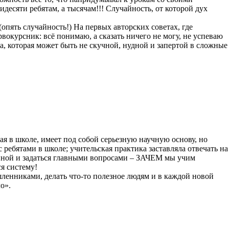
десяти ребятам, а тысячам!!! Случайность, от которой дух
пять случайность!) На первых авторских советах, где
окурсник: всё понимаю, а сказать ничего не могу, не успеваю
ка, которая может быть не скучной, нудной и запертой в сложные
ая в школе, имеет под собой серьезную научную основу, но
 ребятами в школе; учительская практика заставляла отвечать на
тиной и задаться главными вопросами – ЗАЧЕМ мы учим
я систему!
шленниками, делать что-то полезное людям и в каждой новой
ло».