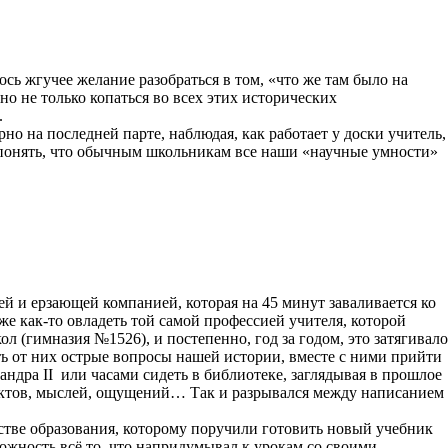
сь жгучее желание разобраться в том, «что же там было на
но не только копаться во всех этих исторических
.
о на последней парте, наблюдая, как работает у доски учитель,
ь понять, что обычным школьникам все наши «научные умности»
ей и ерзающей компанией, которая на 45 минут заваливается ко
 же как-то овладеть той самой профессией учителя, которой
ол (гимназия №1526), и постепенно, год за годом, это затягивало
ать от них острые вопросы нашей истории, вместе с ними прийти
ндра II или часами сидеть в библиотеке, заглядывая в прошлое
актов, мыслей, ощущений… Так и разрывался между написанием
стве образования, которому поручили готовить новый учебник
можность всё то, что напридумывал к урокам со своими