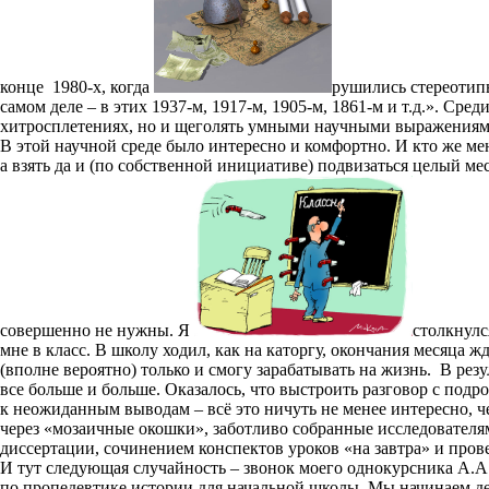
конце 1980-х, когда
рушились стереотипы
самом деле – в этих 1937-м, 1917-м, 1905-м, 1861-м и т.д.». Ср
хитросплетениях, но и щеголять умными научными выражениями 
В этой научной среде было интересно и комфортно. И кто же мен
а взять да и (по собственной инициативе) подвизаться целый 
совершенно не нужны. Я
столкнулс
мне в класс. В школу ходил, как на каторгу, окончания месяца ж
(вполне вероятно) только и смогу зарабатывать на жизнь. В резу
все больше и больше. Оказалось, что выстроить разговор с подр
к неожиданным выводам – всё это ничуть не менее интересно, ч
через «мозаичные окошки», заботливо собранные исследовател
диссертации, сочинением конспектов уроков «на завтра» и пров
И тут следующая случайность – звонок моего однокурсника А.
по пропедевтике истории для начальной школы. Мы начинаем дел