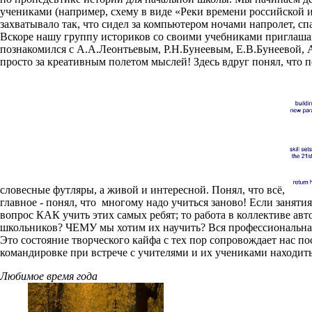
учениками (например, схему в виде «Реки времени российской и
захватывало так, что сидел за компьютером ночами напролет, сп
Вскоре нашу группу историков со своими учебниками приглашают
познакомился с А.А.Леонтьевым, Р.Н.Бунеевым, Е.В.Бунеевой, А
просто за креативным полетом мыслей! Здесь вдруг понял, что пе
словесные футляры, а живой и интересной. Понял, что всё,
главное - понял, что многому надо учиться заново! Если занятия
вопрос КАК учить этих самых ребят; то работа в коллективе а
школьников? ЧЕМУ мы хотим их научить? Вся профессиональная
Это состояние творческого кайфа с тех пор сопровождает нас п
командировке при встрече с учителями и их учениками находит
Любимое время года