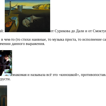
ый:
от Сурикова до Дали и от Смокту
 в чем-то (то стихи наивные, то музыка проста, то исполнение са
начении данного выражения.
знакомая и называла всё это «киношкой», противопостав
грусти.