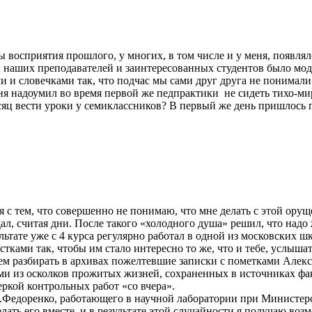
 восприятия прошлого, у многих, в том числе и у меня, появляло
еди наших преподавателей и заинтересованных студентов было мод
и словечками так, что подчас мы сами друг друга не понимали
я надоумил во время первой же педпрактики не сидеть тихо-мирн
месяц вести уроки у семиклассников? В первый же день пришлос
я с тем, что совершенно не понимаю, что мне делать с этой орущ
дал, считая дни. После такого «холодного душа» решил, что надо
льтате уже с 4 курса регулярно работал в одной из московских шк
остками так, чтобы им стало интересно то же, что и тебе, услыш
ем разбирать в архивах пожелтевшие записки с пометками Алекса
ями из осколков прожитых жизней, сохраненных в источниках ф
еркой контрольных работ «со вчера».
А.Федоренко, работающего в научной лаборатории при Министер
ать его вместе, и в результате этой случайности я получаю воз