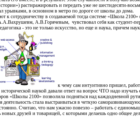
стории») растиражировать и передать уже не шестидесяти-восьми
ал урывками, в основном в метро по дороге от школы до дома.
 к сотрудничеству в создаваемой тогда системе «Школа 2100» (о
.А.Вахрушевм, А.В.Горячевым, чувствовал себя как студент-перв
дагогика - это не только искусство, но еще и наука, причем нау
к чему сам интуитивно пришел, работ
 исторической наукой давали ответ на вопрос ЧТО надо изучать с
второв «Школы 2100» позволила подняться над каждодневной ру
 деятельность стала выстраиваться в четкую саморазвивающуюс
остоянно. Считаю, что нам ужасно повезло – работать с единомы
ь новых друзей и товарищей, с которыми делаешь одно общее де