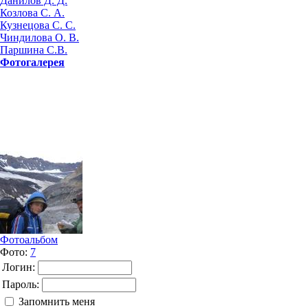
Данилов Д. Д.
Козлова С. А.
Кузнецова С. С.
Чиндилова О. В.
Паршина С.В.
Фотогалерея
Фотоальбом
Фото:
7
Логин:
Пароль:
Запомнить меня