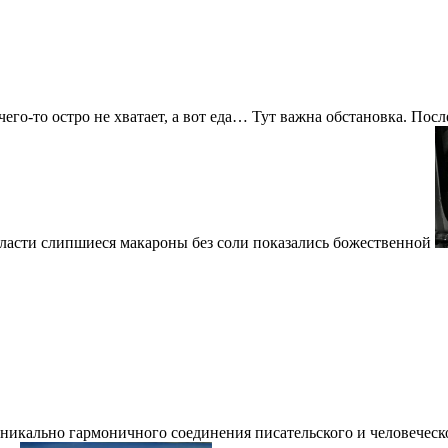
 чего-то остро не хватает, а вот еда… Тут важна обстановка. По
бласти слипшиеся макароны без соли показались божественной
а уникально гармоничного соединения писательского и человече