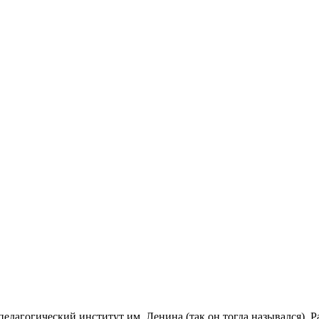
агогический институт им. Ленина (так он тогда назывался). Раб