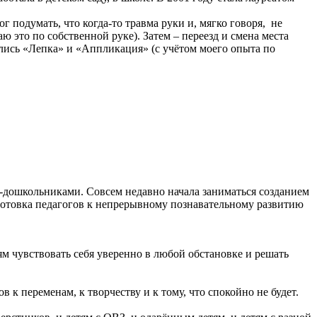
 подумать, что когда-то травма руки и, мягко говоря, не
ю это по собственной руке). Затем – переезд и смена места
ились «Лепка» и «Аппликация» (с учётом моего опыта по
-дошкольниками. Совсем недавно начала заниматься созданием
готовка педагогов к непрерывному познавательному развитию
тям чувствовать себя уверенно в любой обстановке и решать
в к переменам, к творчеству и к тому, что спокойно не будет.