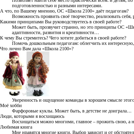
Позволяет найти себе место практически всем: и детям, п
подготовленностью и разными интересами.
А что, по Вашему мнению, ОС «Школа 2100» даёт педагогам?
Возможность проявить своё творчество, реализовать себя, 
Какими принципами Вы руководствуетесь в своей работе?
Может быть, прозвучит странно, но это принципы ОС «Шко
адаптивности, развития и креативности…
К чему Вы стремитесь? Чего хотите добиться в своей работе?
Помочь дошкольным педагогам: облегчить их интересную, 
Что лично Вам дала «Школа 2100»?
Уверенность и ощущение команды в хорошем смысле этого
Моё хобби
Фарфоровые куклы. Может быть, в детстве не доиграла…
Люди, которыми я восхищаюсь
Восхищаться можно многими, главное – прожить свою, а 
Любимая книга
Мне нравятся многие книги. Выбор зависит и от обстоятел