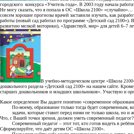
городского конкурса «Учитель года». В 2003 году начала работ
Не могу сказать, что я попала в ОС «Школа 2100» «случайно»… Н
совсем хорошие прогнозы врачей заставили изучать, как разработ
работы (новый сад работал по программе «Детский сад 2100»). 
развитию мелкой моторики), «Здравствуй, мир» для детей 6–7 ле
В учебно-методическом центре «Школа 2100»
дошкольного раздела «Детский сад 2100» на нашем сайте. Кром
старших дошкольников и младших школьников». Участвую и ор
Какое определение Вы дадите понятию «современное образован
По-моему, образование только тогда будет современным, ко
задачи, которые ставит перед ними не только школа, но и 
Что, с Вашей точки зрения, должен уметь современный педагог?
Современный педагог – этот тот, кто готов видеть в ребёнк
Сформулируйте, что даёт детям ОС «Школа 2100».