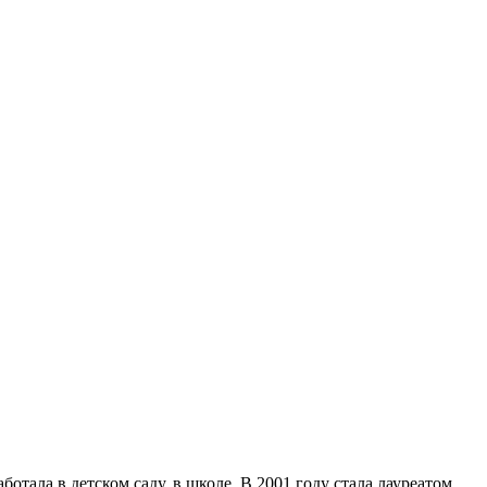
отала в детском саду, в школе. В 2001 году стала лауреатом