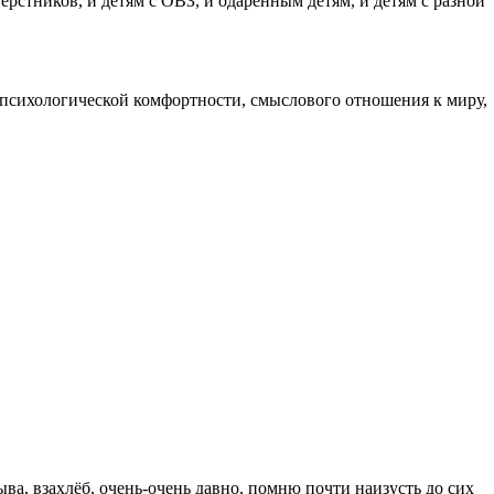
рстников, и детям с ОВЗ, и одарённым детям, и детям с разной
 психологической комфортности, смыслового отношения к миру,
ва, взахлёб, очень-очень давно, помню почти наизусть до сих