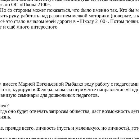
ать по ОС «Школа 2100».
о со стороны может показаться, что было именно так. Кто бы мог
ать руку, работать над развитием мелкой моторики (поверьте, зна
Всё это стало началом моей дороги в «Школу 2100». Потом появ
т и ещё много интересного.
 вместе Марией Евгеньевной Рыбалко веду работу с педагогами
е того, курирую в Федеральном эксперименте направление «Под
ганизую семинары для дошкольных педагогов.
ие»?
гда оно будет отвечать запросам общества, даст возможность де
жизнь.
е, прежде всего, личность (пусть и маленькую, но личность), гото