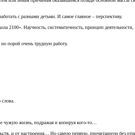
о тем или иным причинам оказавшимся позади основной массы све
работать с разными детьми. И самое главное – перспективу.
ла 2100». Научность, систематичность, принцип деятельности,
но порой очень трудную работу.
 слова.
не чужую жизнь, подражая и копируя кого-то…
ьств, и от настроения… Но самую первую, прочитанную без отры