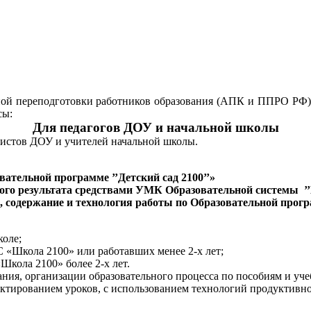
й переподготовки работников образования (АПК и ППРО РФ) д
сы:
Для педагогов ДОУ и начальной школы
дистов ДОУ и учителей начальной школы.
тельной программе ’’Детский сад 2100’’»
ого результата средствами УМК Образовательной системы
’
, содержание и технология работы по Образовательной програ
коле;
С «Школа 2100» или работавших менее 2-х лет;
кола 2100» более 2-х лет.
ания, организации образовательного процесса по пособиям и у
ктированием уроков, с использованием технологий продуктивно