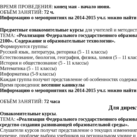
ВРЕМЯ ПРОВЕДЕНИЯ:
конец мая - начало июня.
ОБЪЁМ ЗАНЯТИЙ:
72 ч.
Информацию о мероприятиях на 2014-2015
уч.г. можно найт
Предметные ознакомительные курсы
для учителей и методис
ТЕМА:
«Реализация Федерального государственного образов
2100». Содержание и образовательные технологии».
Формируются группы:
Русский язык, литература, риторика (5 - 11 классы)
Естествознание, биология, география, физика, химия (5 – 11 кла
История и обществознание (5 - 11 классы)
Математика (5 - 11 классы)
Информатика (5-9 классы)
Каждая группа получит представление об особенностях содерж
Время проведения:
весенние каникулы
Информацию о мероприятиях на 2014-2015 уч.г. можно найти 
ОБЪЁМ ЗАНЯТИЙ:
72 часа
Для дирек
Ознакомительные курсы
.
ТЕМА:
«Реализация Федерального государственного образова
средство создания развивающей образовательной среды».
Слушатели курсов получат представление о текущих изменениях
перечне, проблеме выбора учебников на региональном уровне и