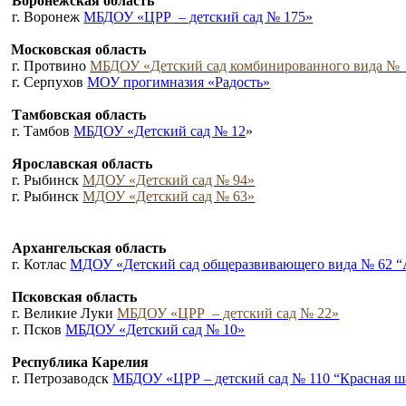
Воронежская область
г. Воронеж
МБДОУ «ЦРР – детский сад № 175»
Московская область
г. Протвино
МБДОУ «Детский сад комбинированного вида №
г. Серпухов
МОУ прогимназия «Радость»
Тамбовская область
г. Тамбов
МБДОУ «Детский сад № 12
»
Ярославская область
г. Рыбинск
МДОУ «Детский сад № 94»
г. Рыбинск
МДОУ «Детский сад № 63»
Архангельская область
г. Котлас
МДОУ «Детский сад общеразвивающего вида № 62 “
Псковская область
г. Великие Луки
МБДОУ «ЦРР – детский сад № 22»
г. Псков
МБДОУ «Детский сад № 10»
Республика Карелия
г. Петрозаводск
МБДОУ «ЦРР – детский сад № 110 “Красная ш