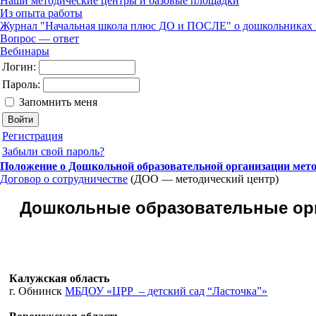
Наши методические центры и базовые площадки
Из опыта работы
Журнал "Начальная школа плюс ДО и ПОСЛЕ" о дошкольниках 
Вопрос — ответ
Вебинары
Логин:
Пароль:
Запомнить меня
Регистрация
Забыли свой пароль?
Положение о Дошкольной образовательной организации мето
Договор о сотрудничестве
(ДОО — методический центр)
Дошкольные образовательные ор
Калужская область
г. Обнинск
МБДОУ «ЦРР – детский сад “Ласточка”»