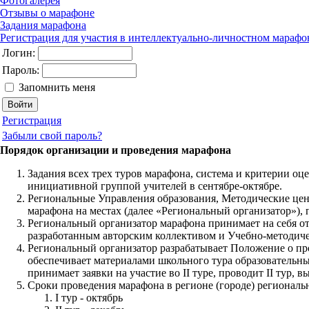
Фотогалерея
Отзывы о марафоне
Задания марафона
Регистрация для участия в интеллектуально-личностном марафо
Логин:
Пароль:
Запомнить меня
Регистрация
Забыли свой пароль?
Порядок организации и проведения марафона
Задания всех трех туров марафона, система и критерии 
инициативной группой учителей в сентябре-октябре.
Региональные Управления образования, Методические це
марафона на местах (далее «Региональный организатор»),
Региональный организатор марафона принимает на себя отв
разработанным авторским коллективом и Учебно-методич
Региональный организатор разрабатывает Положение о про
обеспечивает материалами школьного тура образовательные
принимает заявки на участие во II туре, проводит II тур, в
Сроки проведения марафона в регионе (городе) региональ
I тур - октябрь