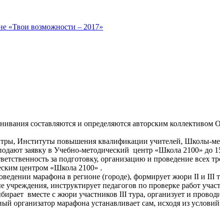
не «Твои возможности – 2017»
оценивания составляются и определяются авторским коллективом
нтры, Институты повышения квалификации учителей, Школы-мет
 подают заявку в Учебно-методический центр «Школа 2100» до 15
етственность за подготовку, организацию и проведение всех тр
еским центром «Школа 2100» .
ведении марафона в регионе (городе), формирует жюри II и III 
 учреждения, инструктирует педагогов по проверке работ участ
ыбирает вместе с жюри участников III тура, организует и проводит
ный организатор марафона устанавливает сам, исходя из услови