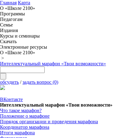
Главная
Карта
О «Школе 2100»
Программы
Педагогам
Семье
Издания
Курсы и семинары
Скачать
Электронные ресурсы
О «Школе 2100»
>
Интеллектуальный марафон «Твои возможности»
обсудить
/
задать вопрос (0)
ВКонтакте
Интеллектуальный марафон «Твои возможности»
Что такое марафон?
Положение о марафоне
Порядок организации и проведения марафона
Координатор марафона
Итоги марафона