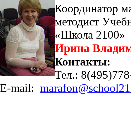
Координатор м
методист Учебн
«Школа 2100»
Ирина Владим
Контакты:
Тел.: 8(495)778
E-mail:
marafon@school21